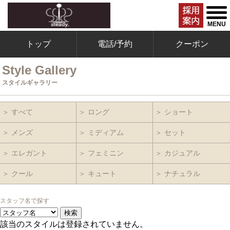
togg
men
MENU
トップ
電話/予約
クーポン
Style Gallery
スタイルギャラリー
＞ すべて
＞ ロング
＞ ショート
＞ メンズ
＞ ミディアム
＞ セット
＞ エレガント
＞ フェミニン
＞ カジュアル
＞ クール
＞ キュート
＞ ナチュラル
スタッフ名で探す
該当のスタイルは登録されていません。