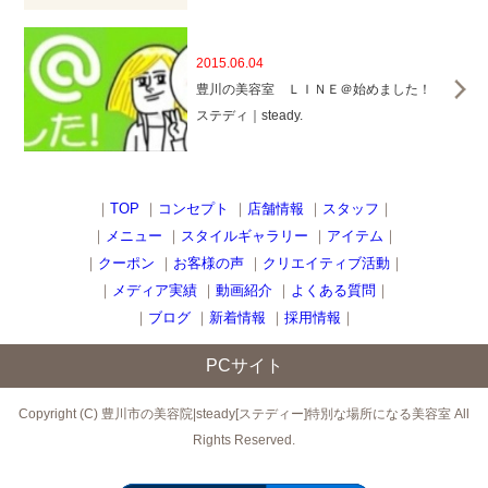
2015.06.04
豊川の美容室 ＬＩＮＥ＠始めました！
ステディ｜steady.
｜
TOP
｜
コンセプト
｜
店舗情報
｜
スタッフ
｜
｜
メニュー
｜
スタイルギャラリー
｜
アイテム
｜
｜
クーポン
｜
お客様の声
｜
クリエイティブ活動
｜
｜
メディア実績
｜
動画紹介
｜
よくある質問
｜
｜
ブログ
｜
新着情報
｜
採用情報
｜
PCサイト
Copyright (C) 豊川市の美容院|steady[ステディー]特別な場所になる美容室 All
Rights Reserved.