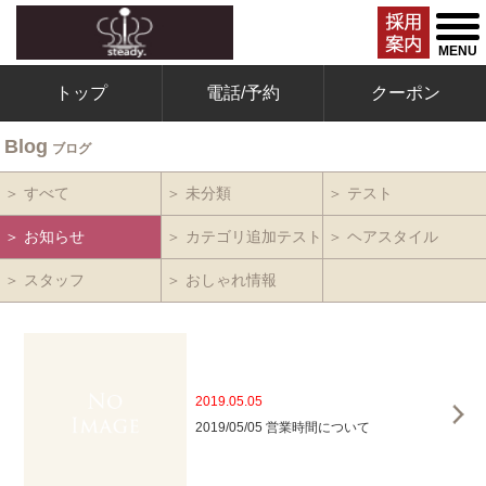
togg
men
MENU
トップ
電話/予約
クーポン
Blog
ブログ
＞ すべて
＞ 未分類
＞ テスト
＞ お知らせ
＞ カテゴリ追加テスト
＞ ヘアスタイル
＞ スタッフ
＞ おしゃれ情報
2019.05.05
2019/05/05 営業時間について