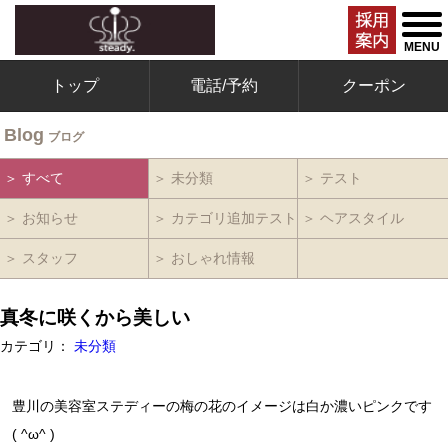
togg
men
MENU
トップ
電話/予約
クーポン
Blog
ブログ
＞ すべて
＞ 未分類
＞ テスト
＞ お知らせ
＞ カテゴリ追加テスト
＞ ヘアスタイル
＞ スタッフ
＞ おしゃれ情報
真冬に咲くから美しい
カテゴリ：
未分類
豊川の美容室ステディーの梅の花のイメージは白か濃いピンクです
( ^ω^ )