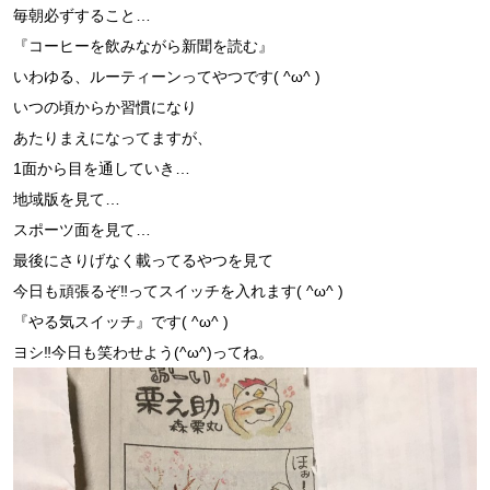
毎朝必ずすること…
『コーヒーを飲みながら新聞を読む』
いわゆる、ルーティーンってやつです( ^ω^ )
いつの頃からか習慣になり
あたりまえになってますが、
1面から目を通していき…
地域版を見て…
スポーツ面を見て…
最後にさりげなく載ってるやつを見て
今日も頑張るぞ‼︎ってスイッチを入れます( ^ω^ )
『やる気スイッチ』です( ^ω^ )
ヨシ‼︎今日も笑わせよう(^ω^)ってね。